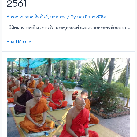
2561
ข่าวสารประชาสัมพันธ์
,
บทความ
/ By
กองกิจการนิสิต
“นิสิตนานาชาติ มจร เจริญพระพุทธมนต์ และถวายพระพรชัยมงคล …
Read More »