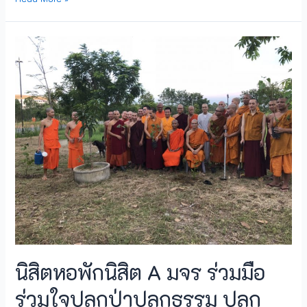
นิสิตหอพักนิสิต A มจร ร่วมมือ
ร่วมใจปลูกป่าปลูกธรรม ปลูก