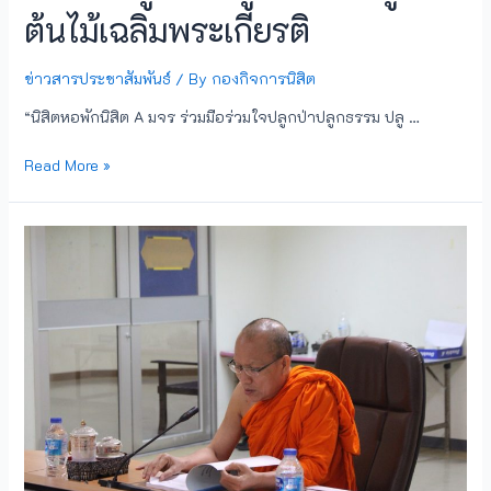
ต้นไม้เฉลิมพระเกียรติ
ข่าวสารประชาสัมพันธ์
/ By
กองกิจการนิสิต
“นิสิตหอพักนิสิต A มจร ร่วมมือร่วมใจปลูกป่าปลูกธรรม ปลู …
Read More »